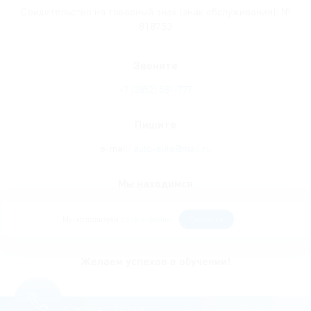
Свидетельство на товарный знак (знак обслуживания): №
818753
Звоните
+7
(3852
) 581-777
Пишите
e-mail:
auto-elite@mail.ru
Мы находимся
656000, Россия г. Барнаул
Мы используем
cookie-файлы
Согласен
Павловский тракт 134Б главный офис
Желаем успехов в обучении!
© 2009-2026 ELITE VIP
—
современные автошколы