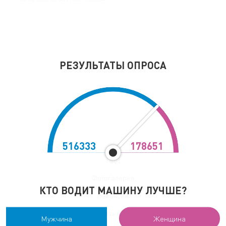
РЕЗУЛЬТАТЫ ОПРОСА
Автошколы Elite Vip
Цены
Соревнования
Обучение
Обучение онлайн
516333
178651
ПДД
Фотогалерея
Узнать подробнее
КТО ВОДИТ МАШИНУ ЛУЧШЕ?
про тарифы обучения!
Вакансии
Отзывы
Мужчина
Женщина