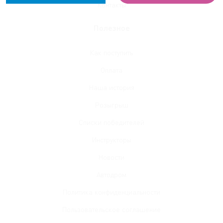
Контакты
Полезное
Согласен на обработку
персональных данных
в соответствии
с политикой
Согласен на обработку
персональных данных
Как поступить
конфиденциальности
, и принимаю условия
в соответствии
с политикой конфиденциальности
,
пользовательского соглашения
и принимаю условия
пользовательского
Оплата
соглашения
Наша история
Розыгрыш
Списки победителей
Инструкторы
Новости
Автодром
Политика конфиденциальности
Пользовательское соглашение