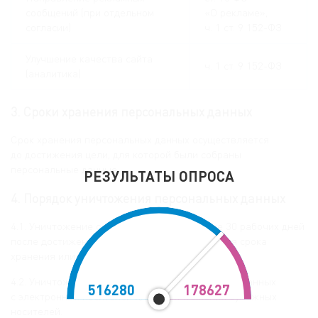
сообщений (при отдельном
«О рекламе»,
согласии)
ч. 1 ст. 9 152-ФЗ
Улучшение качества сайта
ч. 1 ст. 9 152-ФЗ
(аналитика)
3. Сроки хранения персональных данных
Срок хранения персональных данных осуществляется
до достижения цели, для которой были собраны
персональные данные.
РЕЗУЛЬТАТЫ ОПРОСА
4. Порядок уничтожения персональных данных
4.1. Уничтожение осуществляется в течение 30 рабочих дней
после достижения целей обработки, истечения срока
хранения или отзыва согласия.
4.2. Уничтожение производится путём удаления данных
516280
178627
с электронных носителей и/или уничтожения бумажных
носителей.