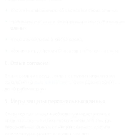
Согласен на обработку
персональных данных
в соответствии
с политикой
Согласен на обработку
персональных данных
получать информацию об обработке своих данных;
конфиденциальности
, и принимаю условия
в соответствии
с политикой конфиденциальности
,
пользовательского соглашения
и принимаю условия
пользовательского
требовать уточнения, блокирования или уничтожения
соглашения
данных;
отозвать согласие в любое время;
обжаловать действия Оператора в Роскомнадзоре.
8. Отзыв согласия
Отзыв согласия осуществляется путём направления
заявления на
auto-elite@mail.ru
. Срок рассмотрения —
до 10 рабочих дней.
9. Меры защиты персональных данных
Оператор принимает необходимые и достаточные
организационные и технические меры для защиты
персональных данных от неправомерного доступа,
изменения, раскрытия или уничтожения.