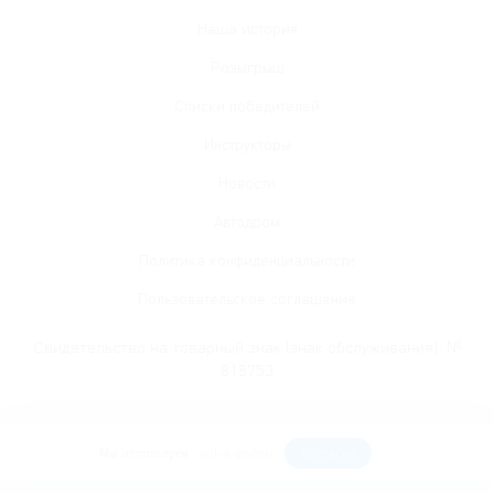
Наша история
Розыгрыш
Списки победителей
Инструкторы
Новости
Автодром
Политика конфиденциальности
Пользовательское соглашение
Свидетельство на товарный знак (знак обслуживания): №
818753
Звоните
Мы используем
cookie-файлы
Согласен
+7
(3852
) 581-777