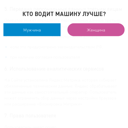
5. Передача персональных данных третьим лицам
КТО ВОДИТ МАШИНУ ЛУЧШЕ?
Оператор может передавать персональные данные третьим
лицам только в следующих случаях:
Мужчина
Женщина
если это необходимо для исполнения договора;
если это предусмотрено законодательством РФ;
при наличии согласия пользователя.
6. Использование аналитических сервисов
На Сайте установлена Яндекс.Метрика, которая собирает
Узнать подробнее
обезличенные технические данные. Яндекс обрабатывает
про тарифы обучения!
эти данные как самостоятельный оператор. Пользователь
может ограничить сбор данных через настройки браузера
или расширение «Блокировка Метрики».
7. Права пользователя
Пользователь имеет право: