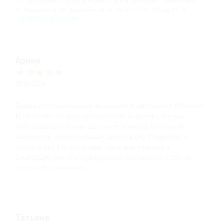
Максиму.
С, Тарасов А. В, Андреев И. А, Орёл Н. Э, Юдин П. Д.
Читать полностью
Преподователь Митина Надежда Валентиновна
Сами экзамены по теории и практике проходили в один
специалист с большим опытом, грамотно объясняет!
день. Сбор был у здания ГИБДД в 7.40, теорию начинали
заходить сдавать часов в 9, а практику приходилось
Арина
ждать до обеда (кто-то вообще сдавал часов в 16). Всё
будет зависеть от количества сдающих и от того, кто
первый будет сдавать — механика или автомат (как это
08.02.2026
определяют я не знаю, каждый раз было по разному).
Плюсом, на мой взгляд, является то, что на экзамен
Брала дополнительные вождения в автошколе Elite&VIP.
было организованно сопровождение и все необходимые
В качестве инструктора выбрала Андреева Ивана
документы были подготовлены автошколой заранее (их
Александровича и ни разу не пожалела. Отличный
всего лишь требовалось забрать с архива).
инструктор, профессионал своего дела. Подробно и
очень спокойно объясняет сложные элементы.
Благодаря ему стала увереннее чувствовать себя на
дороге. Рекомендую!
Татьяна