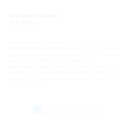
как теорию, так и практику.
Анастасия Сенченко
29.12.2024
Филиал на ул. Сергея Ускова, 23.
Менеджер Алла. Человек- солнышко!☀️Всегда на связи,
даже в свои выходные (извиняюсь, что беспокоила в эти
дни????). Насколько она терпелива, просто
удивительно! У меня 7 пятниц на неделе, выбесила бы и
мертвого, но Алла всегда была приветлива и вежлива. С
понимаем относилась к моим проблемам и помогала
Читать полностью
найти решение. Отзыва не хватит описать все, что она
для меня сделала. Алла, спасибо Вам за всё! ????
НАЧАЛЬНИКА, цените это сокровище!!! ☝????
Инструктор Красильников Иван Александрович
(914????) — ????????
1
2
3
4
5
→
Если вкратце:
— Ой, не могу понять сцепление.????
— Пффф… Научим!!! (хватило 1-го занятия)