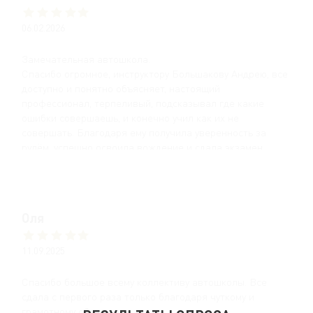
06.02.2026
Замечательная автошкола.
Спасибо огромное, инструктору Большакову Андрею, все
доступно и понятно объясняет, настоящий
профессионал, терпеливый, подсказывал где какие
ошибки совершаешь, и конечно учил как их не
совершать. Благодаря ему получила уверенность за
рулём, успешно освоила вождение и сдала экзамен.
Оля
11.09.2025
Спасибо большое всему коллективу автошколы. Все
сдала с первого раза только благодаря чуткому и
грамотному обучению.