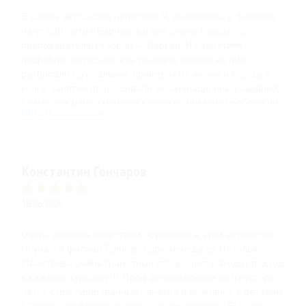
В целом автошкола неплохая. Я занималась в филиале
на ул.280-летия Барнаула и мне очень повезло с
преподавателем теории — Дарьей. На занятиях
подробно обсуждали все правила, многие из них
разбирали на реальных примерах из жизни и всегда в
конце занятий прорешивали экзаменационные задания,
благодаря чему у меня не возникло никаких проблем ни
Читать полностью
со сдачей внутреннего экзамена в автошколе, ни со
сдачей теоретического экзамена в ГИБДД.
Что касается вождений... На них записываться нужно
Константин Гончаров
минимум за неделю, а то и раньше, т.к. свободные окошки
разбирают очень быстро. У всех инструкторов был
разный подход, но лично у меня ни с кем серьёзных
18.06.2026
проблем не возникло. Все в целом разговаривали
спокойно, отвечали на любые вопросы и всегда
Очень доволен качеством обучениея в этой автошколе .
разъясняли ошибки. Во время занятий отрабатывались
Обучался филиал Гуливер парк, менеджер Наталья
разные маршруты и уделялось особое внимание тем
Ивантеева очень грамотный специалист находит подход
элементам, которые не получилось выполнить с первого
к каждому курсанту!!! Проффесиональные интсруктора,
раза. На экзамене не встретилось ни одной незнакомой
чётко структурированные занятия и внимание к деталям
дороги, за что отдельное спасибо инструкторам Денису и
! Отдельная благодарность к инструкторам : Бычков С.