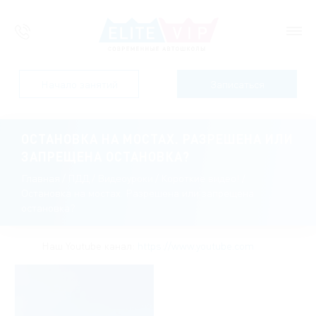
Начало занятий
Записаться
ОСТАНОВКА НА МОСТАХ. РАЗРЕШЕНА ИЛИ
ЗАПРЕЩЕНА ОСТАНОВКА?
Главная
/
ПДД
/
Видеоуроки
/
Короткие видео!
/
Остановка на мостах. Разрешена или запрещена
остановка?
Наш Youtube канал:
https://www.youtube.com