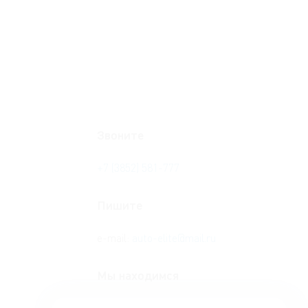
Звоните
+7
(3852
) 581-777
Пишите
e-mail:
auto-elite@mail.ru
Мы находимся