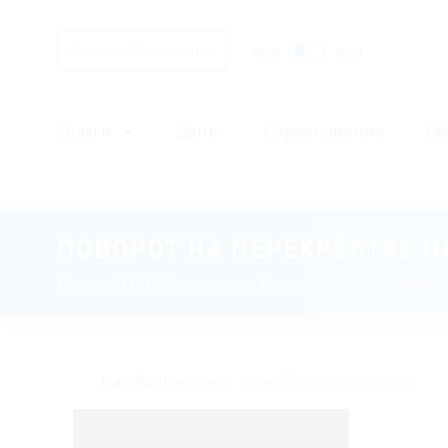
муж
жен
Филиалы/Расписание
Услуги
Цены
Соревнования
Об
ПОВОРОТ НА ПЕРЕКРЁСТКЕ Н
Главная
/
ПДД
/
Видеоуроки
/
Короткие видео!
/
Поворот 
Наш Youtube канал:
https://www.youtube.com